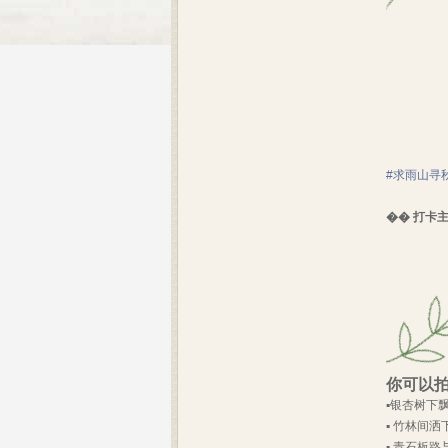
#求雨山寻
�� 打卡
你可以
▪️银杏树
▪️ 竹林间
▪️ 青石板