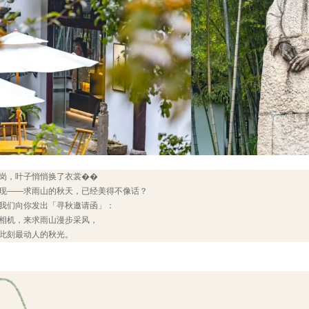
岗，叶子悄悄换了衣裳��
现——求雨山的秋天，已经美得不像话？
我们向你发出「寻秋邀请函」：
相机，来求雨山漫步采风，
此刻最动人的秋光。