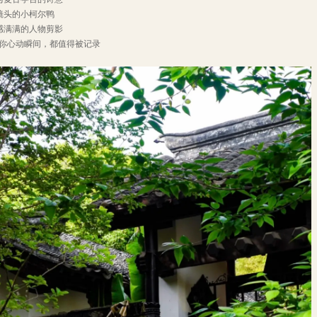
入镜头的小柯尔鸭
围感满满的人物剪影
你心动瞬间，都值得被记录