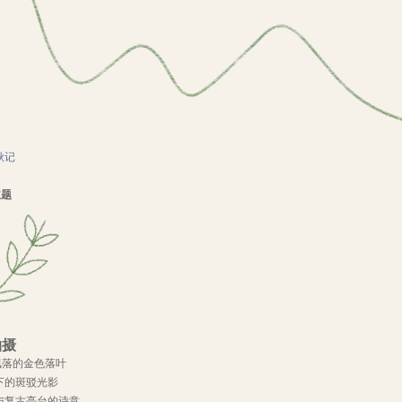
秋记
主题
拍摄
下飘落的金色落叶
洒下的斑驳光影
路与复古亭台的诗意