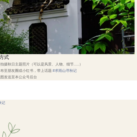
方式
拍摄秋日主题照片（可以是风景、人物、细节......）
发布至朋友圈或小红书，带上话题
#求雨山寻秋记
截图发送至本公众号后台
秋记