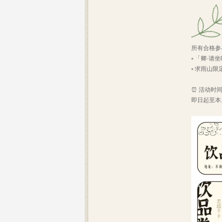
所有合格参
▫️ 「卿·
▫️ 求雨山
⏰ 活动时
即日起至本