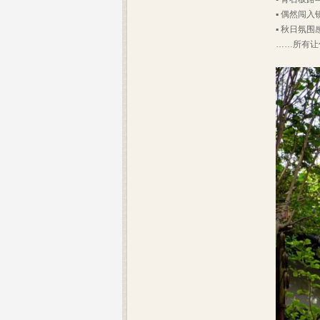
▪️ 偶然闯
▪️ 秋日氛
……所有让