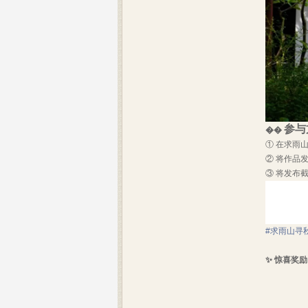
参与
��
① 在求雨山
② 将作品
③ 将发布
#求雨山寻
✨ 惊喜奖励