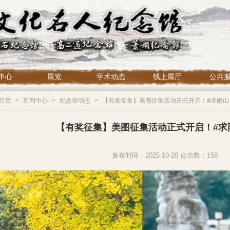
中心
展览
学术动态
线上展厅
公共
首页
>
新闻中心
>
纪念馆动态
>
【有奖征集】美图征集活动正式开启！#求雨山
【有奖征集】美图征集活动正式开启！#求
发布时间：2025-10-20 点击数：158