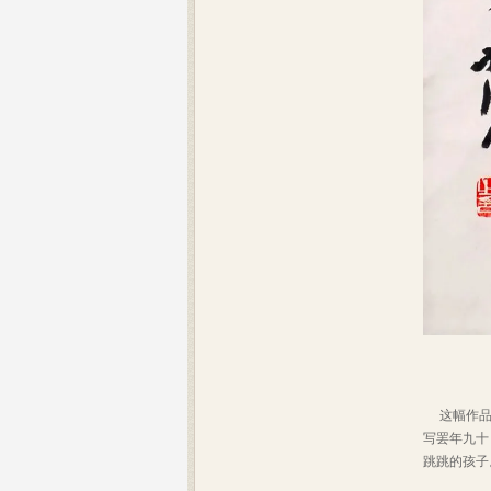
这幅作品是
写罢年九十
跳跳的孩子