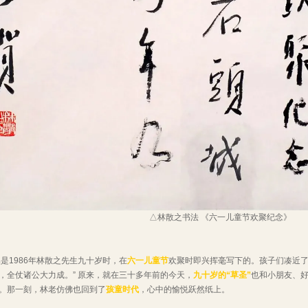
△林散之书法 《六一儿童节欢聚纪念》
1986年林散之先生九十岁时，在
六一儿童节
欢聚时即兴挥毫写下的。孩子们凑近了
，全仗诸公大力成。” 原来，就在三十多年前的今天，
九十岁的“草圣”
也和小朋友、
。那一刻，林老仿佛也回到了
孩童时代
，心中的愉悦跃然纸上。