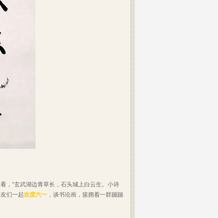
看，“玄武湖边青草长，石头城上白云生。小诗
好友们一起
欢度六一
，谈书论画，簇拥着一群蹦蹦