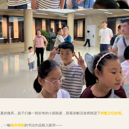
初夏的微风，孩子们像一群好奇的小探险家，跟着讲解员老师踏进了
林散之纪念馆
。
，一幅
格外特别
的书法作品映入眼帘——