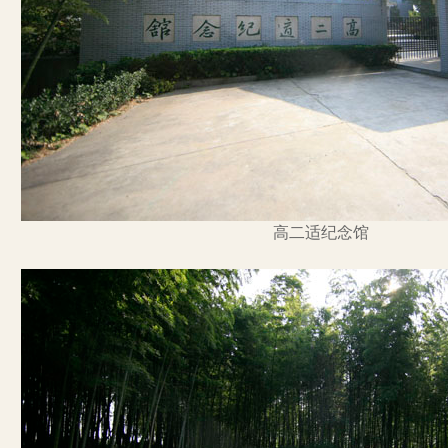
高二适纪念馆