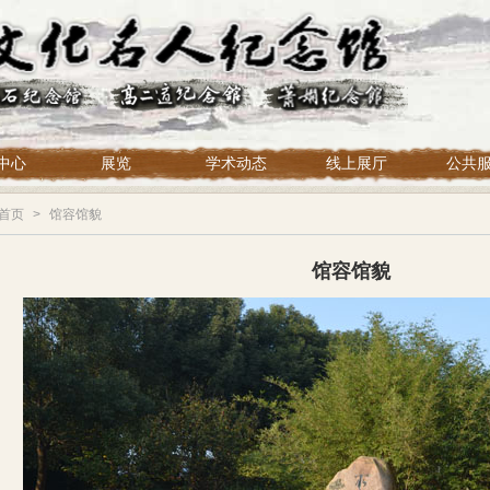
中心
展览
学术动态
线上展厅
公共
首页
>
馆容馆貌
馆容馆貌